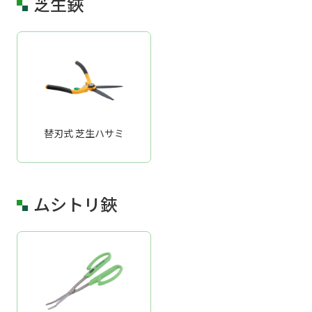
芝生鋏
替刃式 芝生ハサミ
ムシトリ鋏