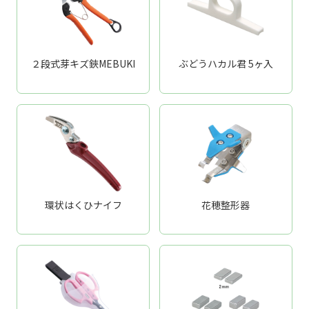
２段式芽キズ鋏MEBUKI
ぶどうハカル君 5ヶ入
環状はくひナイフ
花穂整形器