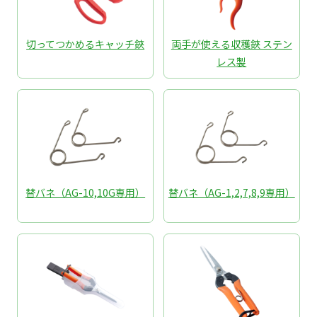
切ってつかめるキャッチ鋏
両手が使える収穫鋏 ステン
レス製
替バネ（AG-10,10G専用）
替バネ（AG-1,2,7,8,9専用）